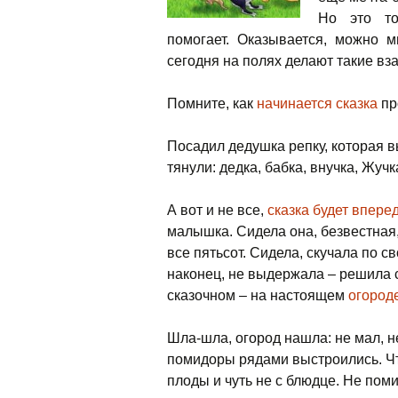
Но это т
помогает. Оказывается, можно м
сегодня на полях делают такие в
Помните, как
начинается сказка
пр
Посадил дедушка репку, которая 
тянули: дедка, бабка, внучка, Жучк
А вот и не все,
сказка будет впере
малышка. Сидела она, безвестная, в
все пятьсот. Сидела, скучала по 
наконец, не выдержала – решила сб
сказочном – на настоящем
огород
Шла-шла, огород нашла: не мал, н
помидоры рядами выстроились. Что
плоды и чуть не с блюдце. Не по