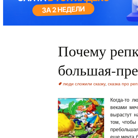
Почему репк
большая-пр
люди сложили сказку
,
сказка про реп
Когда-то л
веками меч
вырастут н
том, чтобы
пребольшая
еще мечта б