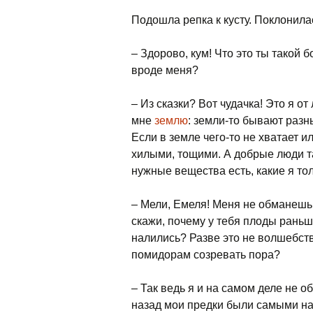
Подошла репка к кусту. Поклонилас
– Здорово, кум! Что это ты такой
вроде меня?
– Из сказки? Вот чудачка! Это я о
мне
землю
: земли-то бывают разн
Если в земле чего-то не хватает 
хилыми, тощими. А добрые люди т
нужные вещества есть, какие я то
– Мели, Емеля! Меня не обманешь,
скажи, почему у тебя плоды рань
налились? Разве это не волшебств
помидорам созревать пора?
– Так ведь я и на самом деле не 
назад мои предки были самыми н