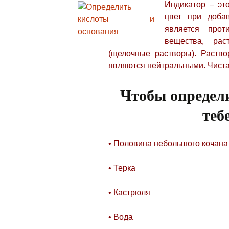
Индикатор – эт
цвет при доба
является прот
вещества, ра
(щелочные растворы). Раств
являются нейтральными. Чиста
Чтобы определи
теб
• Половина небольшого кочана
• Терка
• Кастрюля
• Вода