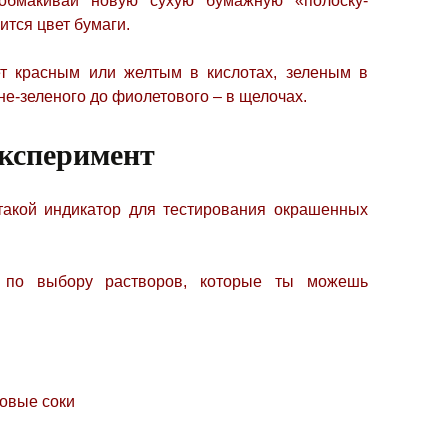
обмакивай новую сухую бумажную «полоску-
ится цвет бумаги.
ет красным или желтым в кислотах, зеленым в
не-зеленого до фиолетового – в щелочах.
ксперимент
такой индикатор для тестирования окрашенных
 по выбору растворов, которые ты можешь
товые соки