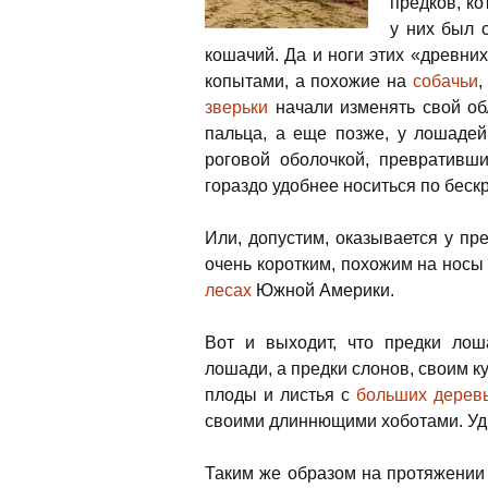
предков, к
у них был 
кошачий. Да и ноги этих «древни
копытами, а похожие на
собачьи
,
зверьки
начали изменять свой обл
пальца, а еще позже, у лошадей
роговой оболочкой, превративш
гораздо удобнее носиться по беск
Или, допустим, оказывается у п
очень коротким, похожим на нос
лесах
Южной Америки.
Вот и выходит, что предки лош
лошади, а предки слонов, своим 
плоды и листья с
больших дерев
своими длиннющими хоботами. Уди
Таким же образом на протяжении