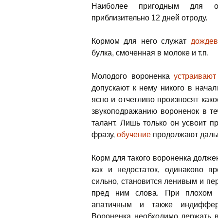
Наиболее пригодным для об
приблизительно 12 дней отроду.
Кормом для него служат
дождев
булка, смоченная в молоке и т.п.
Молодого вороненка
устраивают
допускают к нему никого в нача
ясно и отчетливо произносят како
звукоподражанию вороненок в те
талант. Лишь только он усвоит 
фразу,
обучение
продолжают даль
Корм для такого вороненка должен
как и недостаток, одинаково в
сильно, становится ленивым и п
пред ним слова. При плохом пи
апатичным и также индиффере
Вороненка необходимо держать в 