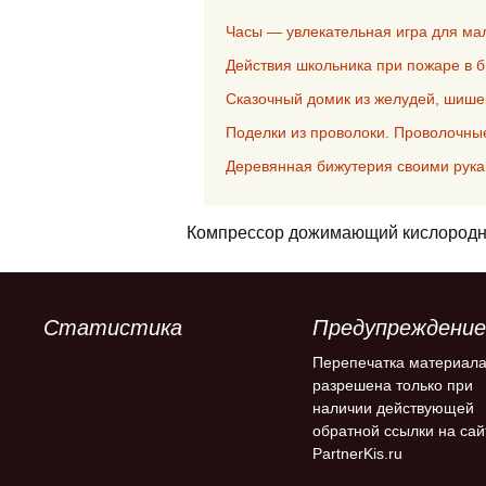
Часы — увлекательная игра для м
Действия школьника при пожаре в 
Сказочный домик из желудей, шише
Поделки из проволоки. Проволочны
Деревянная бижутерия своими рук
Компрессор дожимающий кислород
Статистика
Предупреждение
Перепечатка материал
разрешена только при
наличии действующей
обратной ссылки на сай
PartnerKis.ru