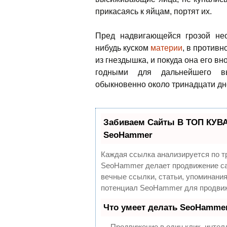
прикасаясь к яйцам, портят их.
Пред надвигающейся грозой нео
нибудь куском
материи
, в противн
из гнездышка, и покуда она его вн
годными для дальнейшего вы
обыкновенно около тринадцати дн
Забиваем Сайты В ТОП КУВА
SeoHammer
Каждая ссылка анализируется по т
SeoHammer делает продвижение са
вечные ссылки, статьи, упоминания
потенциал SeoHammer для продвиж
Что умеет делать SeoHamme
— Продвижение в один клик, интел