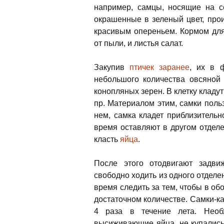
например, самцы, носящие на се
окрашенные в зеленый цвет, про
красивым опереньем. Кормом дл
от пыли, и листья салат.
Закупив
птичек заранее
, их в 
небольшого количества овсяной 
конопляных зерен. В клетку клад
пр. Материалом этим, самки поль
нем, самка кладет приблизитель
время оставляют в другом отделе
класть
яйца
.
После этого отодвигают задви
свободно ходить из одного отделе
время следить за тем, чтобы в об
достаточном количестве. Самки-к
4 раза в течение лета. Необ
высиживающие яйца, не купались