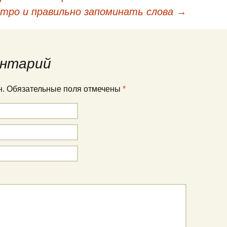
кации
стро и правильно запоминать слова
→
нтарий
ан. Обязательные поля отмечены
*