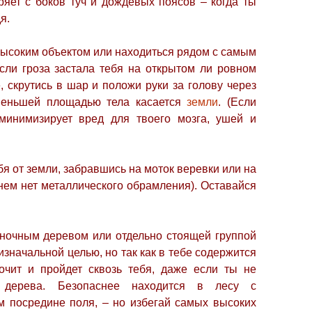
ряет с боков туч и дождевых поясов – когда ты
я.
высоким объектом или находиться рядом с самым
сли гроза застала тебя на открытом ли ровном
, скрутись в шар и положи руки за голову через
меньшей площадью тела касается
земли
. (Если
 минимизирует вред для твоего мозга, ушей и
бя от земли, забравшись на моток веревки или на
 нем нет металлического обрамления). Оставайся
иночным деревом или отдельно стоящей группой
изначальной целью, но так как в тебе содержится
очит и пройдет сквозь тебя, даже если ты не
 дерева. Безопаснее находится в лесу с
м посредине поля, – но избегай самых высоких