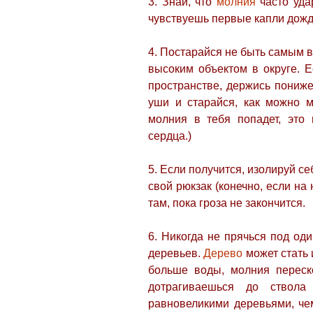
3. Знай, что
молния
часто уда
чувствуешь первые капли дожд
4. Постарайся не быть самым 
высоким объектом в округе. Е
пространстве, держись пониже
уши и старайся, как можно 
молния в тебя попадет, это
сердца.)
5. Если получится, изолируй се
свой рюкзак (конечно, если на
там, пока гроза не закончится.
6. Никогда не прячься под од
деревьев.
Дерево
может стать 
больше воды, молния переск
дотрагиваешься до ствола
равновеликими деревьями, че