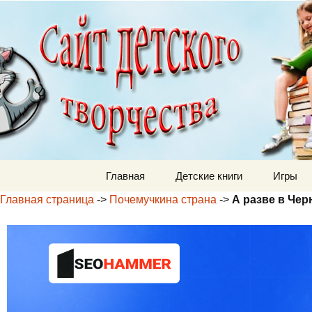
Детский м
Перейти к содержимому
Главная
Детские книги
Игры
Главная страница
->
Почемучкина страна
->
А разве в Чер