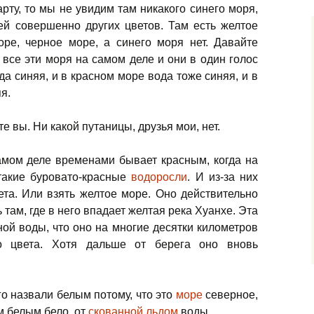
арту, то мы не увидим там никакого синего моря,
ей совершенно других цветов. Там есть желтое
оре, черное море, а синего моря нет. Давайте
 все эти моря на самом деле и они в один голос
да синяя, и в красном море вода тоже синяя, и в
я.
е вы. Ни какой путаницы, друзья мои, нет.
амом деле временами бывает красным, когда на
такие буровато-красные
водоросли
. И из-за них
вета. Или взять желтое море. Оно действительно
ь там, где в него впадает желтая река Хуанхе. Эта
ной воды, что оно на многие десятки километров
го цвета. Хотя дальше от берега оно вновь
о назвали белым потому, что это
море
северное,
м белым бело, от
скованной льдом
воды.