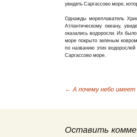
увидеть Саргассово море, кото
Однажды мореплаватель Хрис
Атлантическому океану, уви
оказались водоросли. Их было 
море покрыто зеленым ковром
по названию этих водорослей
Саргассово море.
←
А почему небо имеет
Навигация по публи
Оставить комме