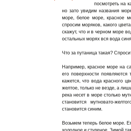
посмотреть на к
но зато увидим названия мор
море, белое море, красное м
спросим моряков, какого цвета
скажут,
что и в черном море во
остальных морях вся вода синя
Что за путаница такая? Спросит
Например, красное море на с
его поверхности появляются 
кажется, что вода красного ц
желтое, только не везде, а лиш
река несет в море столько мут
становится мутновато-желто
становится синим.
Возьмем теперь белое море. Ег
холодное и студеное. Зимой та