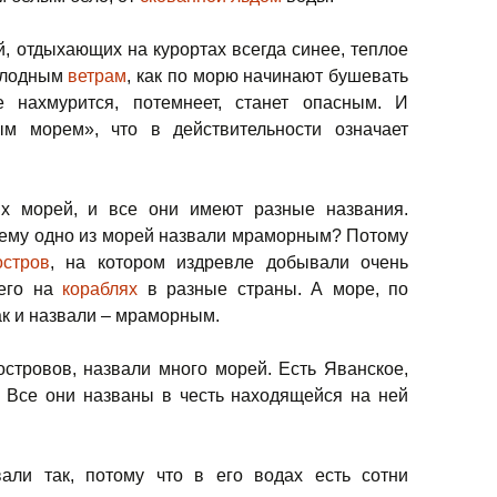
, отдыхающих на курортах всегда синее, теплое
холодным
ветрам
, как по морю начинают бушевать
 нахмурится, потемнеет, станет опасным. И
м морем», что в действительности означает
х морей, и все они имеют разные названия.
чему одно из морей назвали мраморным? Потому
остров
, на котором издревле добывали очень
 его на
кораблях
в разные страны. А море, по
ак и назвали – мраморным.
стровов, назвали много морей. Есть Яванское,
. Все они названы в честь находящейся на ней
али так, потому что в его водах есть сотни