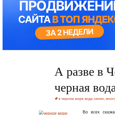
А разве в 
черная вод
в черном море вода синяя
,
мног
Во всех сказк