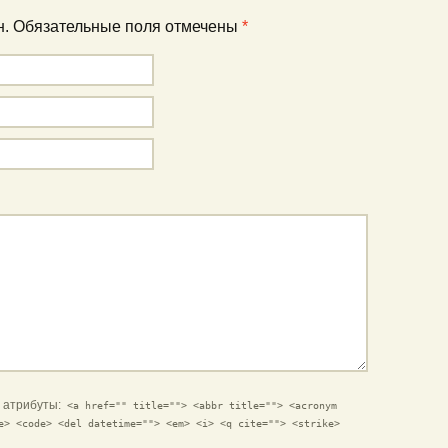
ан. Обязательные поля отмечены
*
и атрибуты:
<a href="" title=""> <abbr title=""> <acronym
e> <code> <del datetime=""> <em> <i> <q cite=""> <strike>