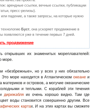
ок: арендные ссылки, вечные ссылки, публикации
татьи, пресс-релизы).
или падение, а также запросы, на которые нужно
 технологию
Буст
, она ускоряет продвижение в
ты появляются уже в течение первых 7 дней.
ать продвижение
ь открывших их знаменитых мореплавателей:
о море.
ни «безбрежные», но у всех у них обязательно
. Это море находится в Атлантическом
океане
и
а материков и островов, а могучие океанические
 холодными и теплыми. С кораблей эти течения
ли
дирижабля
их очень хорошо видно. Там где
 цвет воды становится совершенно другим. Все
афических карта
х. И на этих картах вы сможете