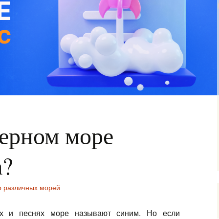
Черном море
а?
о различных морей
ах и песнях море называют синим. Но если