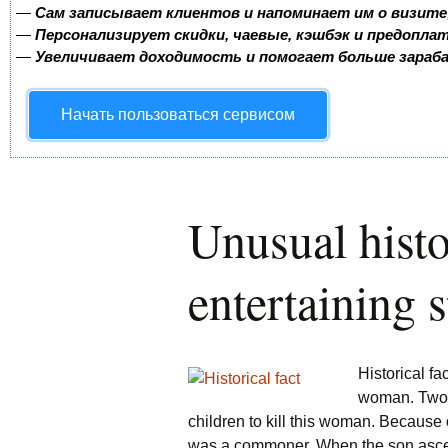
—
Сам записывает клиентов и напоминает им о визите
—
Персонализирует скидки, чаевые, кэшбэк и предопла
—
Увеличивает доходимость и помогает больше зара
Начать пользоваться сервисом
Unusual histo
entertaining s
Historical f
woman. Two y
children to kill this woman. Because 
was a commoner. When the son ascen