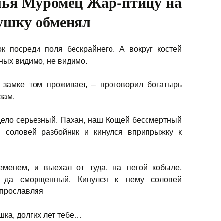
лья Муромец Жар-птицу на
ушку обменял
ок посреди поля бескрайнего. А вокруг костей
ных видимо, не видимо.
в замке том проживает, – проговорил богатырь
зам.
 дело серьезный. Пахан, наш Кощей бессмертный
ся соловей разбойник и кинулся вприпрыжку к
еменем, и выехал от туда, на пегой кобыле,
ый да сморщенный. Кинулся к нему соловей
а прославляя
шка, долгих лет тебе…