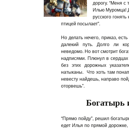
дорогу. “Меня с
Илью Муромца! Д
русского гонять 
птицей посылает”.
Но делать нечего, приказ, ест
далекий путь. Долго ли ко
неведомо. Но вот смотрит бога
надписями. Плюнул в сердцах 
без этих дорожных указате
натыканы. Что хоть там понап
невесту найдешь, направо пой
оторвешь”.
Богатырь 
“Прямо пойду”, решил богатырь
едет Илья по прямой дорожке,