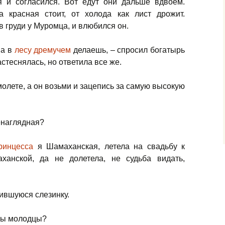
я и согласился. Вот едут они дальше вдвоем.
а красная стоит, от холода как лист дрожит.
 груди у Муромца, и влюбился он.
на в
лесу дремучем
делаешь, – спросил богатырь
стеснялась, но ответила все же.
молете, а он возьми и зацепись за самую высокую
ненаглядная?
инцесса
я Шамаханская, летела на свадьбу к
ханской, да не долетела, не судьба видать,
ившуюся слезинку.
бры молодцы?