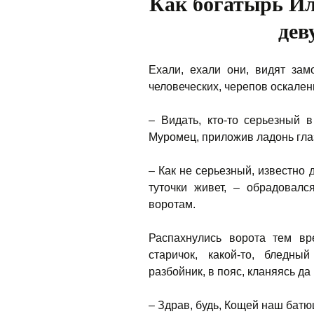
Как богатырь И
дев
Ехали, ехали они, видят зам
человеческих, черепов оскален
– Видать, кто-то серьезный 
Муромец, приложив ладонь гла
– Как не серьезный, известно
туточки живет, – обрадовал
воротам.
Распахнулись ворота тем вр
старичок, какой-то, бледн
разбойник, в пояс, кланяясь д
– Здрав, будь, Кощей наш батю