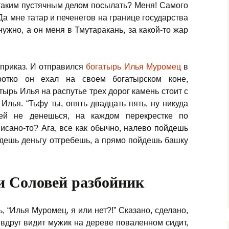
 таким пустячным делом посылать? Меня! Самого
а мне татар и печенегов на границе государства
нужно, а он меня в Тмутаракань, за какой-то жар
ь приказ. И отправился
богатырь Илья Муромец
в
ротко он ехал на своем богатырском коне,
тырь Илья на распутье трех дорог камень стоит с
Илья. “Тьфу ты, опять двадцать пять, ну никуда
лей не денешься, на каждом перекрестке по
исано-то? Ага, все как обычно, налево пойдешь
дешь деньгу отгребешь, а прямо пойдешь башку
и Соловей разбойник
, “Илья Муромец, я или нет?!” Сказано, сделано,
 вдруг видит мужик на дереве поваленном сидит,