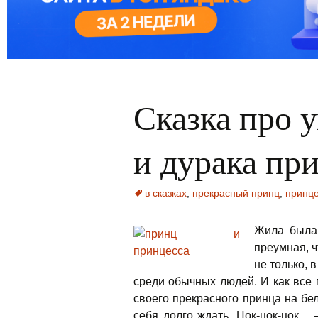
Сказка про 
и дурака пр
в сказках
,
прекрасный принц
,
принц
Жила была 
преумная, ч
не только, 
среди обычных людей. И как все 
своего прекрасного принца на бел
себя долго ждать. Цок-цок-цок…