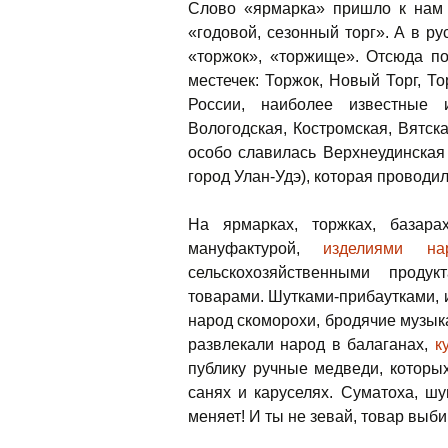
Слово «ярмарка» пришло к нам 
«годовой, сезонный торг».
А в ру
«торжок», «торжище». Отсюда по
местечек: Торжок, Новый Торг, Т
России, наиболее известные 
Вологодская, Костромская, Вятск
особо славилась Верхнеудинская
город Улан-Удэ), которая проводил
На ярмарках, торжках, базарах
мануфактурой,
изделиями на
сельскохозяйственными проду
товарами. Шутками-прибаутками, и
народ скоморохи, бродячие музык
развлекали народ в балаганах,
к
публику ручные медведи, которы
санях и каруселях. Суматоха, шу
меняет! И ты не зевай, товар выби