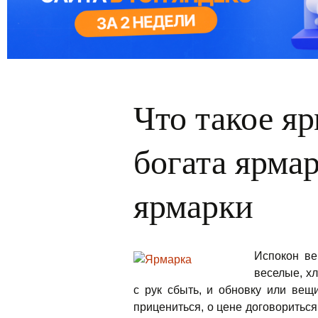
Что такое я
богата ярма
ярмарки
Испокон ве
веселые, х
с рук сбыть, и обновку или вещ
прицениться, о цене договориться