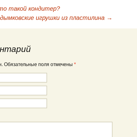
то такой кондитер?
кации
дымковские игрушки из пластилина
→
нтарий
ан. Обязательные поля отмечены
*