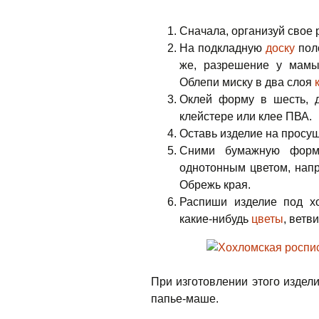
Сначала, организуй свое 
На подкладную
доску
поло
же, разрешение у мам
Облепи миску в два слоя
Оклей форму в шесть, д
клейстере или клее ПВА.
Оставь изделие на просуш
Сними бумажную форму
однотонным цветом, напр
Обрежь края.
Распиши изделие под х
какие-нибудь
цветы
, ветви
При изготовлении этого издел
папье-маше.