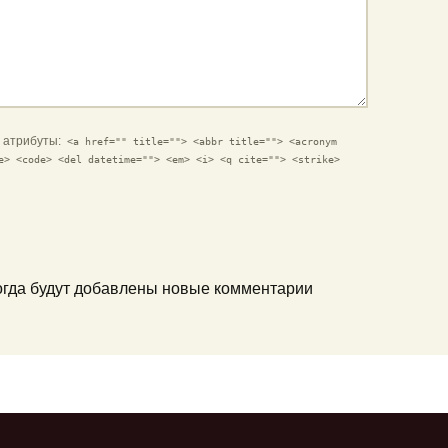
и атрибуты:
<a href="" title=""> <abbr title=""> <acronym
e> <code> <del datetime=""> <em> <i> <q cite=""> <strike>
когда будут добавлены новые комментарии