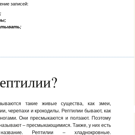
ение записей:
;
ты;
батывать;
рептилии?
зываются такие живые существа, как змеи,
ии, черепахи и крокодилы. Рептилии бывают, как
с ногами. Они пресмыкаются и ползают. Поэтому
 называют – пресмыкающимися. Также, у них есть
звание. Рептилии – хладнокровные.