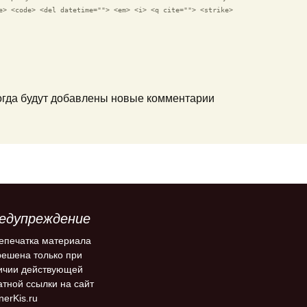
e> <code> <del datetime=""> <em> <i> <q cite=""> <strike>
когда будут добавлены новые комментарии
едупреждение
епечатка материала
решена только при
ичии действующей
атной ссылки на сайт
nerKis.ru