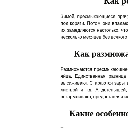
Как р
Зимой, пресмыкающиеся пряч
под коряги. Потом они впадаю
их замедляются настолько, чт
несколько месяцев без всякого
Как размнож
Размножаются пресмыкающиес
яйца. Единственная разница
высиживают. Стараются зарыть
листвой и т.д. А детенышей,
вскармливают, предоставляя их
Какие особенн