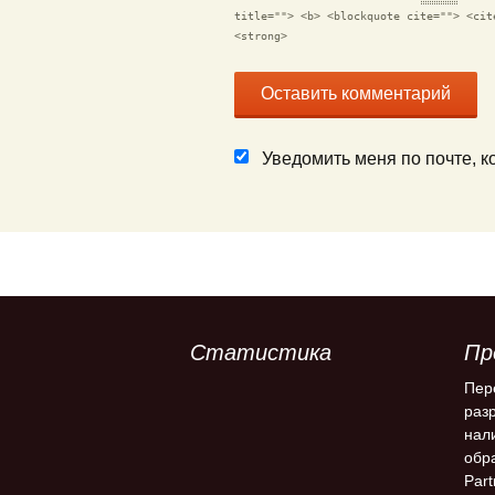
title=""> <b> <blockquote cite=""> <cit
<strong>
Уведомить меня по почте, 
Статистика
Пр
Пер
раз
нал
обр
Part