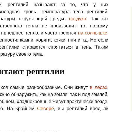
ми, рептилий
называют за то, что у них
холодная кровь. Температура тела рептилий,
ературы окружающей среды,
воздуха
. Так как
ственного тепла не производит, то, поэтому,
т внешнее тепло, и часто греются
на солнышке
,
ности: камни, коряги, кочки, пни и т.д. Но если
рептилии стараются спрятаться в тень. Таким
ратуру своего тела.
битают рептилии
хся самые разнообразные. Они живут
в лесах
,
ожно обнаружить, как на земле, так и под землей,
В общем, хладнокровные живут практически везде,
дно. На Крайнем
Севере
, вы рептилий вряд ли