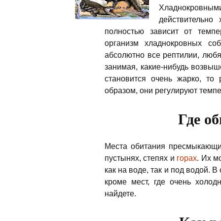
Хладнокровны
действительно 
полностью зависит от темп
организм хладнокровных соб
абсолютно все рептилии, любя
занимая, какие-нибудь возвышен
становится очень жарко, то 
образом, они регулируют темпе
Где о
Места обитания пресмыкающи
пустынях, степях и
горах
. Их м
как на воде, так и под водой. 
кроме мест, где очень холо
найдете.