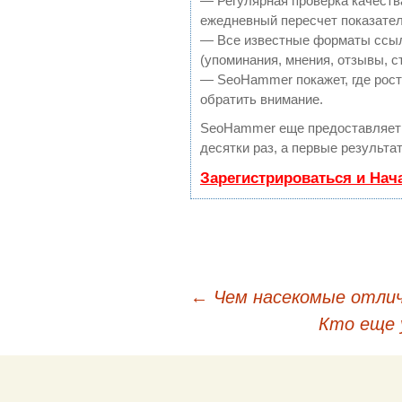
— Регулярная проверка качеств
ежедневный пересчет показател
— Все известные форматы ссыл
(упоминания, мнения, отзывы, с
— SeoHammer покажет, где рост 
обратить внимание.
SeoHammer еще предоставляет
десятки раз, а первые результа
Зарегистрироваться и Нач
←
Чем насекомые отлич
Навигация по публи
Кто еще 