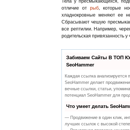
Тела у пресмыкающихся, под
отличие от
рыб
, которые н
хладнокровные меняют ее не
Сбрасывают чешую пресмыкаю
все рептилии. Например, чер
родительская привязанность у 
Забиваем Сайты В ТОП К
SeoHammer
Каждая ссылка анализируется п
SeoHammer делает продвижение
вечные ссылки, статьи, упомина
потенциал SeoHammer для прод
Что умеет делать SeoHam
— Продвижение в один клик, ин
лучших ссылок с высокой степе