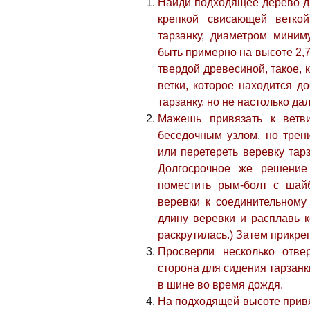
Найди подходящее дерево дл
крепкой свисающей веткой
тарзанку, диаметром миним
быть примерно на высоте 2,7
твердой древесиной, такое, 
ветки, которое находится д
тарзанку, но не настолько дал
Мажешь привязать к вет
беседочным узлом, но трен
или перетереть веревку тар
Долгосрочное же решение
поместить рым-болт с шай
веревки к соединительном
длину веревки и расплавь к
раскрутилась.) Затем прикре
Просверли несколько отве
сторона для сидения тарзан
в шине во время дождя.
На подходящей высоте привя