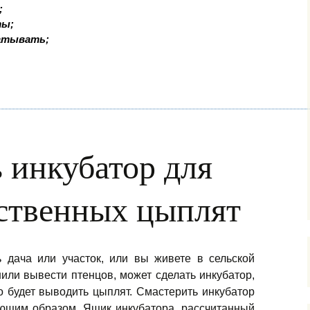
;
ты;
батывать;
ь инкубатор для
ственных цыплят
ь дача или участок, или вы живете в сельской
или вывести птенцов, может сделать инкубатор,
 будет выводить цыплят. Смастерить инкубатор
ующим образом. Ящик инкубатора, рассчитанный