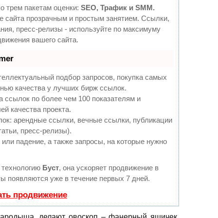
о трем пакетам оценки:
SEO, Трафик и SMM.
 сайта прозрачным и простым занятием. Ссылки,
ния, пресс-релизы - используйте по максимуму
вижения вашего сайта.
mer
теллектуальный подбор запросов, покупка самых
нью качества у лучших бирж ссылок.
а ссылок по более чем 100 показателям и
ей качества проекта.
ок: арендные ссылки, вечные ссылки, публикации
татьи, пресс-релизы).
или падение, а также запросы, на которые нужно
 технологию
Буст
, она ускоряет продвижение в
ты появляются уже в течение первых 7 дней.
ать продвижение
зародыша, делают овоскоп – фанерный ящичек,