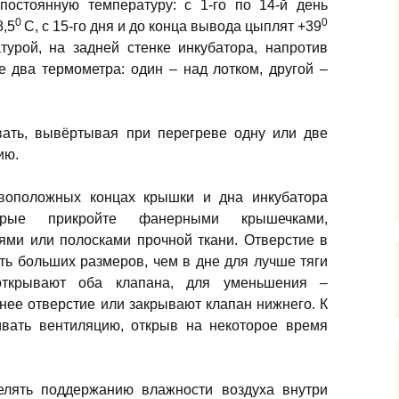
постоянную температуру: с 1-го по 14-й день
0
0
8,5
С, с 15-го дня и до конца вывода цыплят +39
турой, на задней стенке инкубатора, напротив
е два термометра: один – над лотком, другой –
вать, вывёртывая при перегреве одну или две
ию.
воположных концах крышки и дна инкубатора
орые прикройте фанерными крышечками,
ями или полосками прочной ткани. Отверстие в
ь больших размеров, чем в дне для лучше тяги
открывают оба клапана, для уменьшения –
ее отверстие или закрывают клапан нижнего. К
ивать вентиляцию, открыв на некоторое время
елять поддержанию влажности воздуха внутри