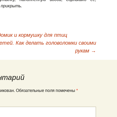
 прикрыть.
омик и кормушку для птиц
ям
детей. Как делать головоломки своими
рукам
→
нтарий
ликован.
Обязательные поля помечены
*