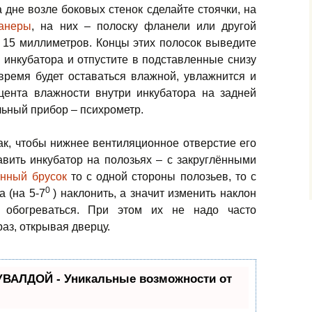
а дне возле боковых стенок сделайте стоячки, на
анеры
, на них – полоску фланели или другой
 15 миллиметров. Концы этих полосок выведите
е инкубатора и отпустите в подставленные снизу
 время будет оставаться влажной, увлажнится и
цента влажности внутри инкубатора на задней
льный прибор – психрометр.
ак, чтобы нижнее вентиляционное отверстие его
вить инкубатор на полозьях – с закруглёнными
нный брусок
то с одной стороны полозьев, то с
0
а (на 5-7
) наклонить, а значит изменить наклон
 обогреваться. При этом их не надо часто
аз, открывая дверцу.
УВАЛДОЙ - Уникальные возможности от