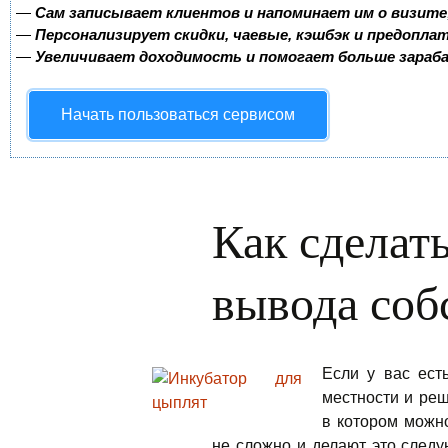
—
Сам записывает клиентов и напоминает им о визите
—
Персонализирует скидки, чаевые, кэшбэк и предопла
—
Увеличивает доходимость и помогает больше зара
Начать пользоваться сервисом
Как сделат
вывода соб
Если у вас ест
местности и реш
в котором можно
не сложно и делают это след