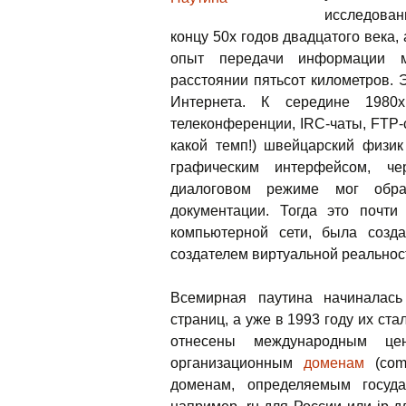
исследован
концу 50х годов двадцатого века,
опыт передачи информации м
расстоянии пятьсот километров. 
Интернета. К середине 198
телеконференции, IRC-чаты, FTP-с
какой темп!) швейцарский физи
графическим интерфейсом, че
диалоговом режиме мог обр
документации. Тогда это почти
компьютерной сети, была соз
создателем виртуальной реальнос
Всемирная паутина начиналась
страниц, а уже в 1993 году их ст
отнесены международным ц
организационным
доменам
(com,
доменам, определяемым госуда