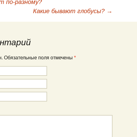
т по-разному?
кации
Какие бывают глобусы?
→
нтарий
ан. Обязательные поля отмечены
*