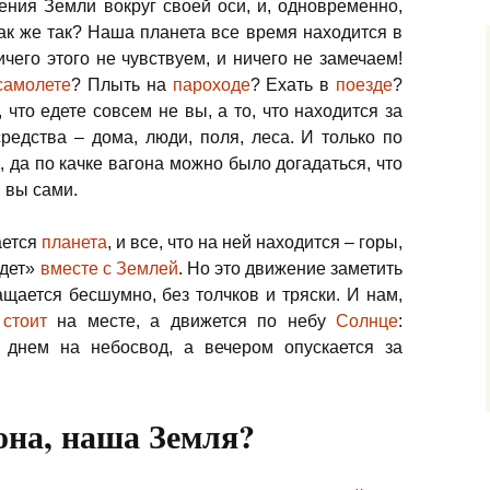
ения Земли вокруг своей оси, и, одновременно,
ак же так? Наша планета все время находится в
чего этого не чувствуем, и ничего не замечаем!
самолете
? Плыть на
пароходе
? Ехать в
поезде
?
 что едете совсем не вы, а то, что находится за
редства – дома, люди, поля, леса. И только по
, да по качке вагона можно было догадаться, что
и вы сами.
ается
планета
, и все, что на ней находится – горы,
едет»
вместе с Землей
. Но это движение заметить
ащается бесшумно, без толчков и тряски. И нам,
 стоит
на месте, а движется по небу
Солнце
:
я днем на небосвод, а вечером опускается за
она, наша Земля?