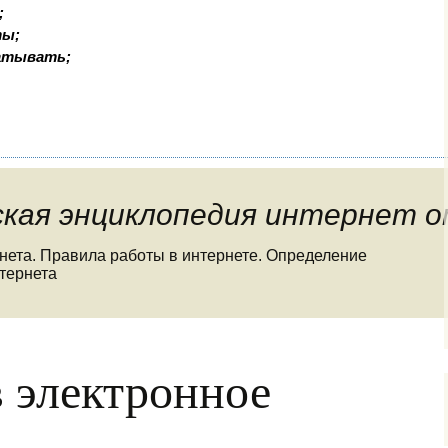
;
ты;
батывать;
ская энциклопедия интернет о
нета. Правила работы в интернете. Определение
тернета
 электронное