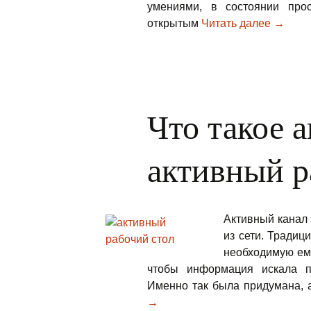
умениями, в состоянии про
открытым
Читать далее
Безопа
→
Что такое 
активный р
Активный канал
из сети. Традиц
необходимую ему
чтобы информация искала п
Именно так была придумана, 
→