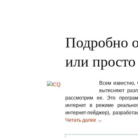
Подробно о
или просто
Всем известно, 
вытесняют разл
рассмотрим ее. Это програ
интернет в режиме реальног
интернет-пейджер), разработа
Читать далее
Подробно о ай-си
→