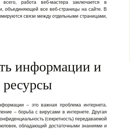
всего, работа веб-мастера заключается в
и, объединяющей все веб-страницы на сайте. В
рмируются связи между отдельными страницами,
стер и что такое веб-страница
ть информации и
 ресурсы
нформации – это важная проблема интернета.
ение – борьба с вирусами в интернете. Другая
конфиденциальность (секретность) передаваемой
 человек, обладающий достаточными знаниями и