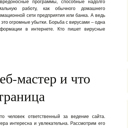
вредоносные программы, способные надолго
мальную работу, как обычного домашнего
рмационной сети предприятия или банка. А ведь
 это огромные убытки. Борьба с вирусами – одна
нформации в интернете. Кто пишет вирусные
сы в интернете и как с ними бороться
еб-мастер и что
страница
то человек ответственный за ведение сайта.
ера интересна и увлекательна. Рассмотрим его