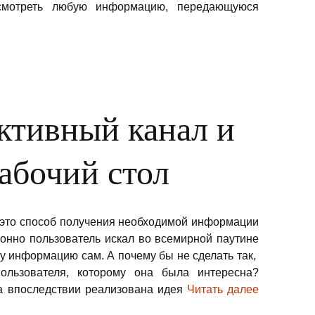
смотреть любую информацию, передающуюся
сность информации и бесплатные ресурсы
активный канал и
абочий стол
 это способ получения необходимой информации
ионно пользователь искал во всемирной паутине
 информацию сам. А почему бы не сделать так,
ользователя, которому она была интересна?
а впоследствии реализована идея
Читать далее
Что такое