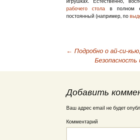
игрушках. Естественно, во
рабочего стола
в полном об
постоянный (например, по
выд
←
Подробно о ай-си-кью
Навигация по запис
Безопасность
Добавить комме
Ваш адрес email не будет опуб
Комментарий