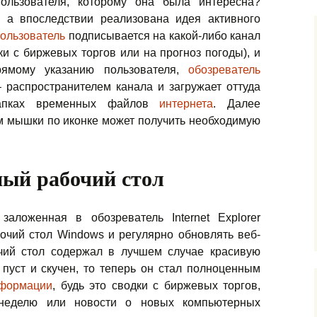
ользователя, которому она была интересна?
, а впоследствии реализована идея
активного
ользователь
подписывается на какой-либо канал
ки с биржевых торгов или на прогноз погоды), и
рямому указанию пользователя,
обозреватель
 распространителем канала и загружает оттуда
апках временных файлов
интернета
. Далее
м мышки по иконке может получить необходимую
ый рабочий стол
заложенная в обозреватель Internet Explorer
очий стол Windows и регулярно обновлять веб-
чий стол содержал в лучшем случае красивую
 пуст и скучен, то теперь он стал полноценным
формации
, будь это сводки с биржевых торгов,
неделю или новости о новых компьютерных