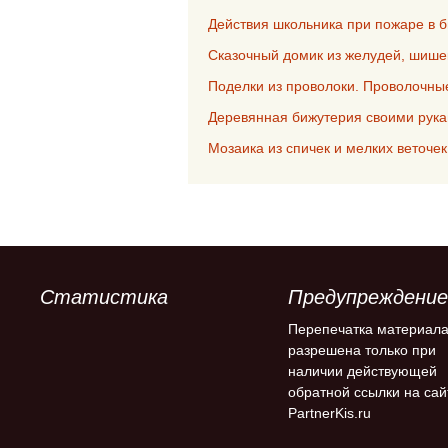
Действия школьника при пожаре в 
Сказочный домик из желудей, шише
Поделки из проволоки. Проволочны
Деревянная бижутерия своими рук
Мозаика из спичек и мелких веточе
Статистика
Предупреждение
Перепечатка материал
разрешена только при
наличии действующей
обратной ссылки на сай
PartnerKis.ru