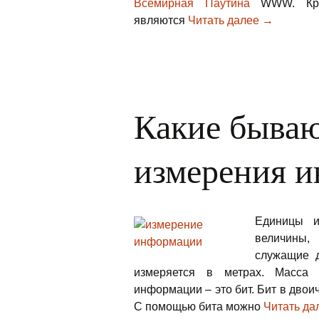
Всемирная Паутина
WWW. Кром
являются
Читать далее
Что такое 
→
Какие быва
измерения 
Единицы и
величины,
служащие 
измеряется в метрах. Масса
информации – это бит. Бит в двои
С помощью бита можно
Читать да