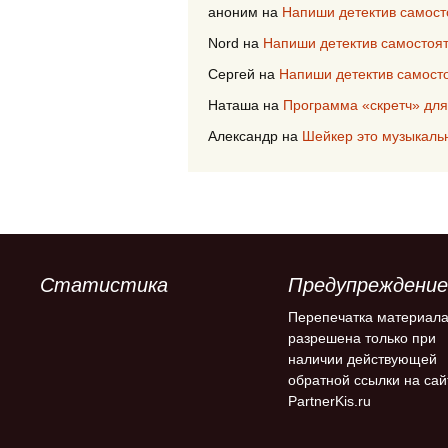
аноним
на
Напиши детектив самост
Nord
на
Напиши детектив самостоя
Сергей
на
Напиши детектив самост
Наташа
на
Программа «скретч» для
Александр
на
Шейкер это музыкаль
Статистика
Предупреждение
Перепечатка материал
разрешена только при
наличии действующей
обратной ссылки на сай
PartnerKis.ru