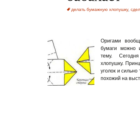
делать бумажную хлопушку
,
сдел
Оригами вообщ
бумаги можно и
тему. Сегод
хлопушку. Принц
уголок и сильно 
похожий на выст