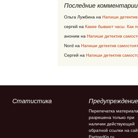
Последние комментарии
Ольга Лужбина
на
Напиши детектив
сергей
на
Какие бывают часы. Как 
аноним
на
Напиши детектив самост
Nord
на
Напиши детектив самостоя
Сергей
на
Напиши детектив самост
Статистика
Предупреждение
Перепечатка материал
разрешена только при
наличии действующей
обратной ссылки на сай
PartnerKis.ru