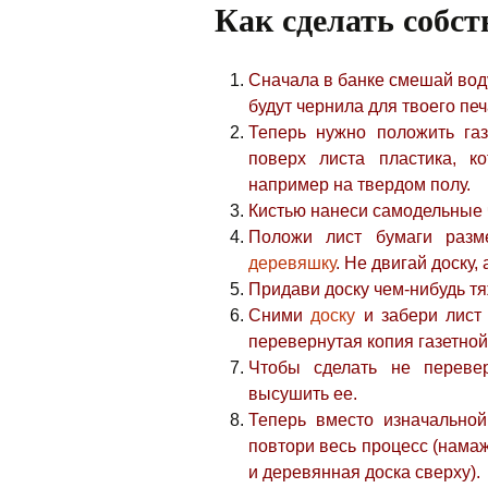
Как сделать собс
Сначала в банке смешай воду
будут чернила для твоего печ
Теперь нужно положить газ
поверх листа пластика, к
например на твердом полу.
Кистью нанеси самодельные ч
Положи лист бумаги разм
деревяшку
. Не двигай доску,
Придави доску чем-нибудь тя
Сними
доску
и забери лист 
перевернутая копия газетной
Чтобы сделать не переве
высушить ее.
Теперь вместо изначально
повтори весь процесс (намаж
и деревянная доска сверху).