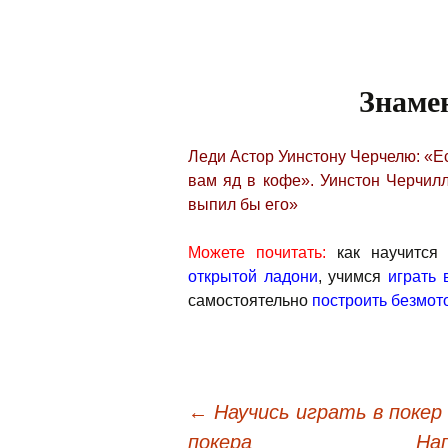
Знаме
Леди Астор Уинстону Черчелю: «Е
вам яд в кофе». Уинстон Черчил
выпил бы его»
Можете почитать:
как научитс
открытой ладони
, учимся
играть 
самостоятельно
построить безмот
←
Научись играть в покер 
покера
На