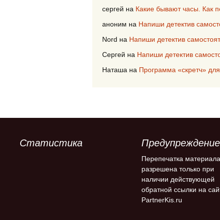
сергей
на
Какие бывают часы. Как 
аноним
на
Напиши детектив самост
Nord
на
Напиши детектив самостоя
Сергей
на
Напиши детектив самост
Наташа
на
Программа «скретч» для
Статистика
Предупреждение
Перепечатка материал
разрешена только при
наличии действующей
обратной ссылки на сай
PartnerKis.ru