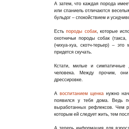
А затем, что каждая порода имее
или спаниель отличаются веселы
бульдог – спокойствием и усидчив
Есть
породы собак
, которые исп
охотничьи породы собак (такса,
(чихуа-хуа, скотч-терьер) – эт
придется скучать.
Кстати, милые и симпатичные
человека. Между прочим, он
дрессировке.
А
воспитанием щенка
нужно нача
появился у тебя дома. Ведь п
выработанных рефлексов. Чем р
которым ей следует жить, тем пос
А теперь информация для взрос