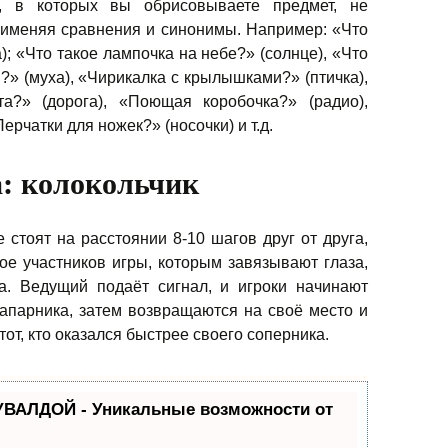
, в которых вы обрисовываете предмет, не
рименяя сравнения и синонимы. Например: «Что
); «Что такое лампочка на небе?» (солнце), «Что
» (муха), «Чирикалка с крылышками?» (птичка),
а?» (дорога), «Поющая коробочка?» (радио),
рчатки для ножек?» (носочки) и т.д.
: колокольчик
 стоят на расстоянии 8-10 шагов друг от друга,
вое участников игры, которым завязывают глаза,
а. Ведущий подаёт сигнал, и игроки начинают
напарника, затем возвращаются на своё место и
тот, кто оказался быстрее своего соперника.
УВАЛДОЙ - Уникальные возможности от