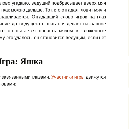
слово угадано, ведущий подбрасывает вверх мяч
т как можно дальше. Тот, кто отгадал, ловит мяч и
анавливается. Отгадавший слово игрок на глаз
яние до ведущего в шагах и делает названное
ого он пытается попасть мячом в сложенные
му это удалось, он становится ведущим, если нет
гра: Яшка
с завязанными глазами.
Участники игры
движутся
словами: