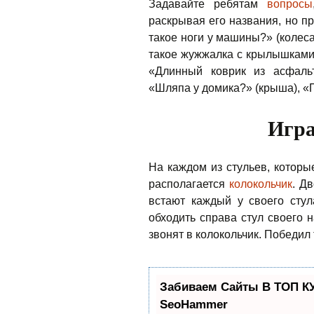
Задавайте ребятам
вопросы
раскрывая его названия, но п
такое ноги у машины?» (колеса
такое жужжалка с крылышками?
«Длинный коврик из асфальт
«Шляпа у домика?» (крыша), «Пе
Игра
На каждом из стульев, которые
располагается
колокольчик
. Д
встают каждый у своего стул
обходить справа стул своего 
звонят в колокольчик. Победил 
Забиваем Сайты В ТОП К
SeoHammer