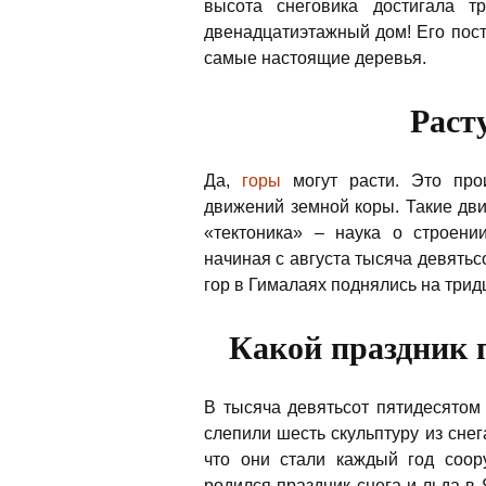
высота снеговика достигала 
двенадцатиэтажный дом! Его пост
самые настоящие деревья.
Раст
Да,
горы
могут расти. Это про
движений земной коры. Такие дв
«тектоника» – наука о строении
начиная с августа тысяча девятьс
гор в Гималаях поднялись на трид
Какой праздник
В тысяча девятьсот пятидесятом
слепили шесть скульптуру из снег
что они стали каждый год соор
родился праздник снега и льда в