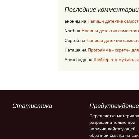
Последние комментарии
аноним
на
Напиши детектив самост
Nord
на
Напиши детектив самостоя
Сергей
на
Напиши детектив самост
Наташа
на
Программа «скретч» для
Александр
на
Шейкер это музыкаль
Статистика
Предупреждение
Перепечатка материал
разрешена только при
наличии действующей
обратной ссылки на сай