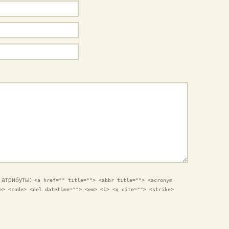
и атрибуты:
<a href="" title=""> <abbr title=""> <acronym
e> <code> <del datetime=""> <em> <i> <q cite=""> <strike>