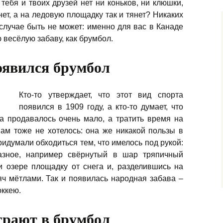
 тебя и твоих друзей нет ни коньков, ни клюшки,
ет, а на ледовую площадку так и тянет? Никаких
случае быть не может: именно для вас в Канаде
 весёлую забаву,
как брумбол.
оявился брумбол
Кто-то утверждает, что этот вид спорта
появился в 1909 году, а кто-то думает, что
да продавалось очень мало, а тратить время на
ам тоже не хотелось: она же никакой пользы в
ридумали обходиться тем, что имелось под рукой:
азное, например свёрнутый в шар тряпичный
и озере площадку от снега и, разделившись на
ч мётлами. Так и появилась народная забава –
оккею.
грают в брумбол