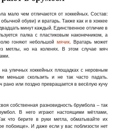
а мало чем отличаются от хоккейных. Состав:
 обычной обуви) и вратарь. Также как и в хоккее
 двадцать минут каждый. Единственное отличие в
льзуется палка с пластиковым наконечником, а
полю гоняют небольшой
мячик
. Вратарь может
ез метлы, но на коленях. В этом случае мяч
гами.
т на уличных хоккейных площадках с неровным
ми меньше скользить и не так часто падать.
ч рано или поздно превращается в весёлую кучу
 своя собственная разновидность брумбола – так
румбол. В него играют настоящими мётлами,
Так что берите в руки метла, обматывайте их
ое побоище». И даже если у вас поблизости нет