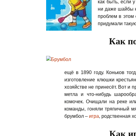
как быть, если у
ни даже шайбы н
проблем в этом 
придумали такую
Как п
ещё в 1890 году. Коньков тог
изготовление клюшки крестьян
хозяйстве не принесёт. Вот и п
метла и что-нибудь шарообр
комочек. Очищали на реке ил
команды, гоняли тряпичный мя
брумбол –
игра
, родственная х
Как и