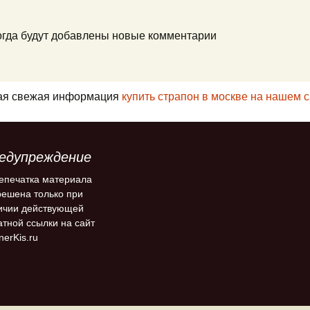
когда будут добавлены новые комментарии
ая свежая информация
купить страпон в москве на нашем 
едупреждение
епечатка материала
решена только при
ичии действующей
атной ссылки на сайт
nerKis.ru