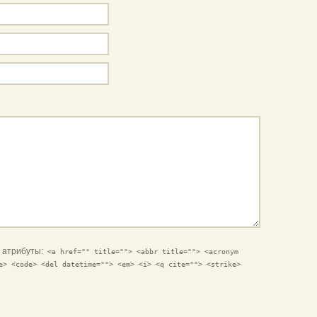
и атрибуты:
<a href="" title=""> <abbr title=""> <acronym
e> <code> <del datetime=""> <em> <i> <q cite=""> <strike>