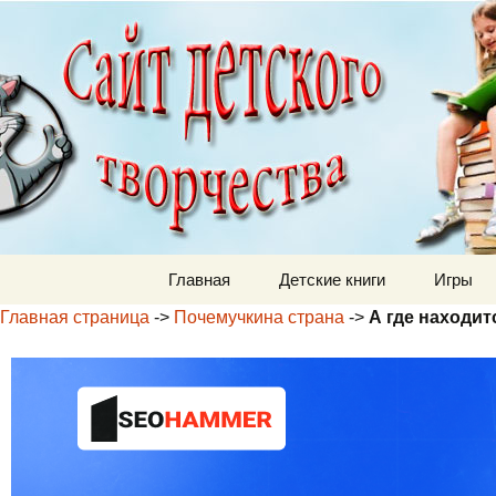
Детский м
Перейти к содержимому
Главная
Детские книги
Игры
Главная страница
->
Почемучкина страна
->
А где находит