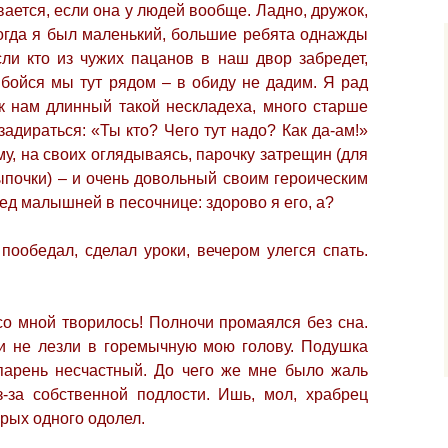
вается, если она у людей вообще. Ладно, дружок,
огда я был маленький, большие ребята однажды
сли кто из чужих пацанов в наш двор забредет,
 бойся мы тут рядом – в обиду не дадим.
Я рад
 к нам длинный такой нескладеха, много старше
задираться: «Ты кто? Чего тут надо? Как да-ам!»
му, на своих оглядываясь, парочку затрещин (для
ыпочки) – и очень довольный своим героическим
ред малышней в песочнице: здорово я его, а?
пообедал, сделал уроки, вечером улегся спать.
 со мной творилось! Полночи промаялся без сна.
и не лезли в горемычную мою голову. Подушка
 парень несчастный. До чего же мне было жаль
з-за собственной подлости. Ишь, мол, храбрец
рых одного одолел.