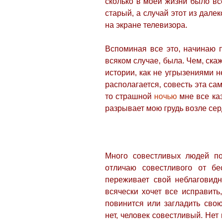
сколько в моей жизни было вс
старый, а случай этот из далек
на экране телевизора.
Вспоминая все это, начинаю п
всяком случае, была. Чем, скаж
истории, как не угрызениями 
располагается, совесть эта сам
то страшной
ночью
мне все каз
разрывает мою грудь возле сер
Много совестливых людей по
отличаю совестливого от бе
переживает свой неблаговидны
всячески хочет все исправить
повинится или загладить свою
нет, человек совестливый. Не