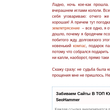
Ладно, ночь кое-как прошла
вчерашнем иглами кололи. Все
себя уговариваю: отчего ж
хорошая! А причем тут погодка
землетрясение
– все одно, я о
дошло, почему я бродячим псо
побитого жду, долговязого этог
новенький
компас
, подарок п
потому что собрался подарить
ни капли, наоборот, прямо так
Скажу сразу: не судьба была 
прощения мне не пришлось. Не
Забиваем Сайты В ТОП К
SeoHammer
Каждая ссылка анализируется п