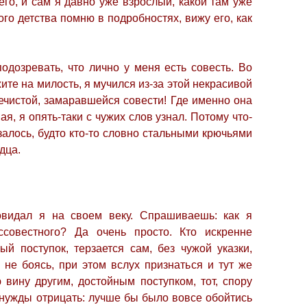
его, и сам я давно уже взрослый, какой там уже
ого детства помню в подробностях, вижу его, как
одозревать, что лично у меня есть совесть. Во
ите на милость, я мучился из-за этой некрасивой
нечистой, замаравшейся совести! Где именно она
ая, я опять-таки с чужих слов узнал. Потому что-
алось, будто кто-то словно стальными крючьями
дца.
видал я на своем веку. Спрашиваешь: как я
ссовестного? Да очень просто. Кто искренне
й поступок, терзается сам, без чужой указки,
, не боясь, при этом вслух признаться и тут же
 вину другим, достойным поступком, тот, спору
т нужды отрицать: лучше бы было вовсе обойтись