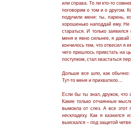
или справа. То ли кто-то сомне
поговорим о том и о другом.
К
подучили меня: ты, парень, е
хорошенько
наподдай ему. Не
стараться. И только заявился
меня и явно сильнее, я давай 
кончилось тем, что отвесил я е
чего пришлось привстать на ц
поступком, стал хвастаться пе
Дольше все шло, как обычно: 
Тут-то меня и прихватило…
Если бы ты знал, дружок, что
Какие только отчаянные мысл
вымокла от слез. А все этот
нескладеху. Как я казнился и
выискался – под защитой четве