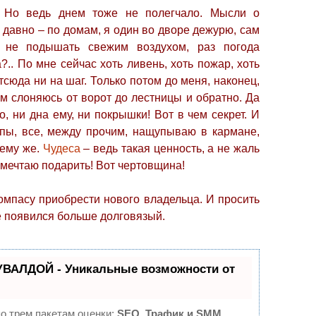
. Но ведь днем тоже не полегчало. Мысли о
 давно – по домам, я один во дворе дежурю, сам
е не подышать свежим воздухом, раз погода
?.. По мне сейчас хоть ливень, хоть пожар, хоть
тсюда ни на шаг. Только потом до меня, наконец,
м слоняюсь от ворот до лестницы и обратно. Да
о, ни дна ему, ни покрышки! Вот в чем секрет. И
апы, все, между прочим, нащупываю в кармане,
 ему же.
Чудеса
– ведь такая ценность, а не жаль
и мечтаю подарить! Вот чертовщина!
компасу приобрести нового владельца. И просить
 появился больше долговязый.
УВАЛДОЙ - Уникальные возможности от
о трем пакетам оценки:
SEO, Трафик и SMM.