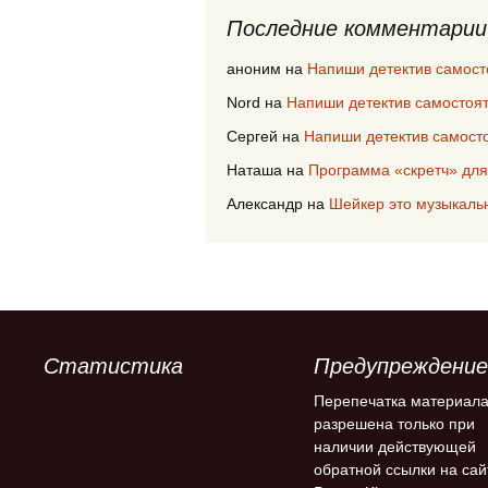
Последние комментарии
аноним
на
Напиши детектив самост
Nord
на
Напиши детектив самостоя
Сергей
на
Напиши детектив самост
Наташа
на
Программа «скретч» для
Александр
на
Шейкер это музыкаль
Статистика
Предупреждение
Перепечатка материал
разрешена только при
наличии действующей
обратной ссылки на сай