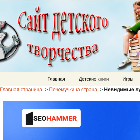
Детский м
Перейти к содержимому
Главная
Детские книги
Игры
Главная страница
->
Почемучкина страна
->
Невидимые лу