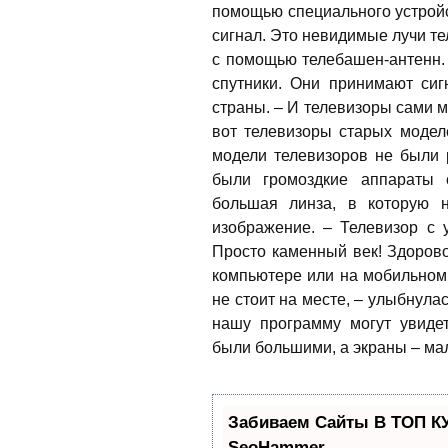
помощью специального устройс
сигнал. Это невидимые лучи т
с помощью телебашен-антенн.
спутники. Они принимают си
страны. – И телевизоры сами м
вот телевизоры старых модел
модели телевизоров не были
были громоздкие аппараты 
большая линза, в которую 
изображение. – Телевизор с 
Просто каменный век! Здорово
компьютере или на мобильно
не стоит на месте, – улыбнул
нашу программу могут увиде
были большими, а экраны – мал
Забиваем Сайты В ТОП К
SeoHammer