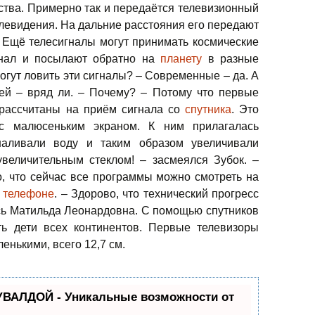
тва. Примерно так и передаётся телевизионный
елевидения. На дальние расстояния его передают
 Ещё телесигналы могут принимать космические
гнал и посылают обратно на
планету
в разные
огут ловить эти сигналы? – Современные – да. А
ей – вряд ли. – Почему? – Потому что первые
 рассчитаны на приём сигнала со
спутника
. Это
с малюсеньким экраном. К ним прилагалась
наливали воду и таким образом увеличивали
увеличительным стеклом! – засмеялся Зубок. –
, что сейчас все программы можно смотреть на
м
телефоне
. – Здорово, что технический прогресс
ась Матильда Леонардовна. С помощью спутников
ть дети всех континентов. Первые телевизоры
енькими, всего 12,7 см.
УВАЛДОЙ - Уникальные возможности от