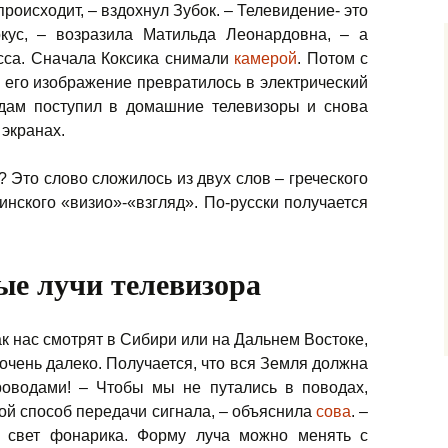
 происходит, – вздохнул Зубок. – Телевидение- это
окус, – возразила Матильда Леонардовна, – а
есса. Сначала Коксика
снимали
камерой
. Потом с
его изображение превратилось в электрический
одам поступил в домашние телевизоры и снова
экранах.
? Это слово сложилось из двух слов – греческого
тинского «визио»-«взгляд». По-русски получается
е лучи телевизора
ак нас смотрят в Сибири или на Дальнем Востоке,
о-очень далеко. Получается, что вся Земля должна
оводами! – Чтобы мы не путались в поводах,
й способ передачи сигнала, – объяснила
сова
. –
 свет фонарика. Форму луча можно менять с