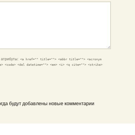
и атрибуты:
<a href="" title=""> <abbr title=""> <acronym
e> <code> <del datetime=""> <em> <i> <q cite=""> <strike>
когда будут добавлены новые комментарии