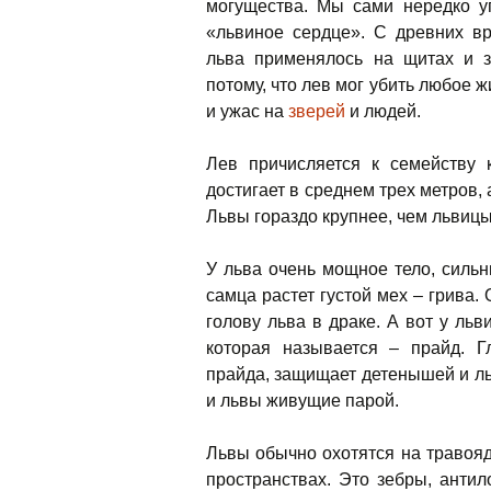
могущества. Мы сами нередко у
«львиное сердце». С древних в
льва применялось на щитах и з
потому, что лев мог
убить любое жи
и ужас на
зверей
и людей.
Лев причисляется к семейству 
достигает в среднем трех метров, 
Львы гораздо крупнее, чем львицы
У льва очень мощное тело, сильн
самца растет густой мех – грива.
голову льва в драке. А вот у льв
которая называется – прайд. Г
прайда, защищает детенышей и ль
и львы живущие парой.
Львы обычно охотятся на травоя
пространствах. Это зебры, анти