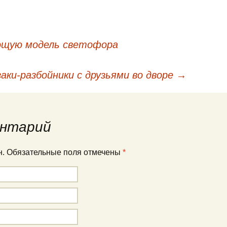
ющую модель светофора
кации
заки-разбойники с друзьями во дворе
→
нтарий
ан. Обязательные поля отмечены
*