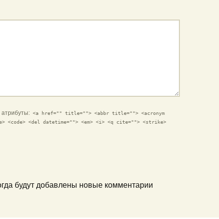
и атрибуты:
<a href="" title=""> <abbr title=""> <acronym
e> <code> <del datetime=""> <em> <i> <q cite=""> <strike>
когда будут добавлены новые комментарии