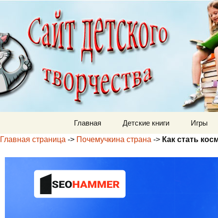
Детский м
Перейти к содержимому
Главная
Детские книги
Игры
Главная страница
->
Почемучкина страна
->
Как стать ко