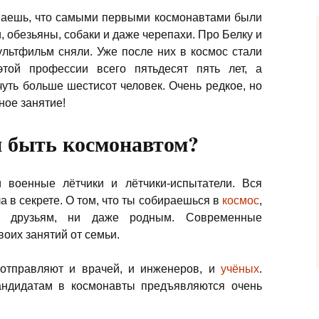
наешь, что самыми первыми космонавтами были
, обезьяны, собаки и даже черепахи. Про Белку и
льтфильм сняли. Уже после них в космос стали
этой профессии всего пятьдесят пять лет, а
чуть больше шестисот человек. Очень редкое,
но
ное занятие!
 быть космонавтом?
военные лётчики и лётчики-испытатели. Вся
а в секрете. О том, что ты собираешься в
космос
,
и друзьям, ни даже родным. Современные
оих занятий от семьи.
 отправляют и врачей, и инженеров, и
учёных
.
кандидатам в космонавты предъявляются очень