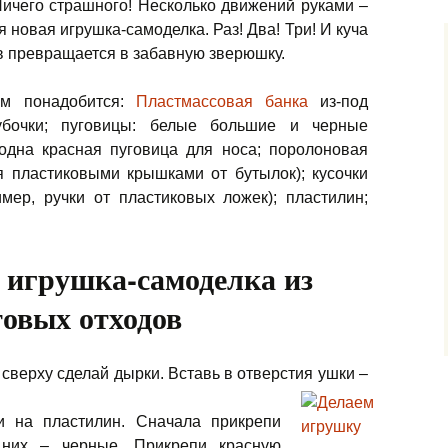
ичего страшного! Несколько движений руками –
я новая игрушка-самоделка. Раз! Два! Три! И куча
в превращается в забавную зверюшку.
м понадобится:
Пластмассовая банка
из-под
убочки; пуговицы: белые большие и черные
одна красная пуговица для носа; поролоновая
я пластиковыми крышками от бутылок); кусочки
мер, ручки от пластиковых ложек); пластилин;
 игрушка-самоделка из
овых отходов
сверху сделай дырки. Вставь в отверстия ушки –
и на пластилин. Сначала прикрепи
 них – черные. Прикрепи красную