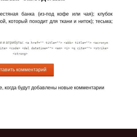
естяная банка (из-под кофе или чая); клубок
ой, который походит для ткани и ниток); тесьма;
и и атрибуты:
<a href="" title=""> <abbr title=""> <acronym
ite> <code> <del datetime=""> <em> <i> <q cite=""> <strike>
<strong>
е, когда будут добавлены новые комментарии